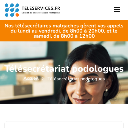
Nos télésecrétaires malgaches gèrent vos appels
du lundi au vendredi, de 8h00 à 20h00, et le
samedi, de 8h00 à 12h00
Télésecrétariat podologues
Accueil
Télésecrétariat podologues