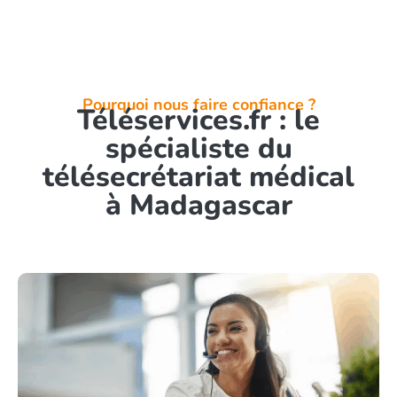
Pourquoi nous faire confiance ?
Téléservices.fr : le
spécialiste du
télésecrétariat médical
à Madagascar