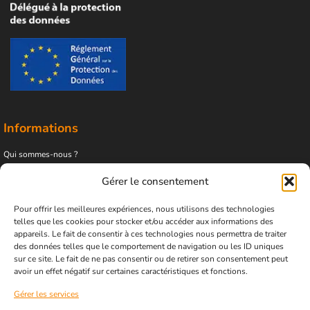
Informations
Qui sommes-nous ?
Nos partenaires
Gérer le consentement
Blog
Pour offrir les meilleures expériences, nous utilisons des technologies
Nous contacter
telles que les cookies pour stocker et/ou accéder aux informations des
Cookies
appareils. Le fait de consentir à ces technologies nous permettra de traiter
des données telles que le comportement de navigation ou les ID uniques
sur ce site. Le fait de ne pas consentir ou de retirer son consentement peut
avoir un effet négatif sur certaines caractéristiques et fonctions.
Nos prestations
Gérer les services
Télésecrétariat médecins généralistes