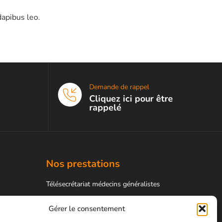
dapibus leo.
Demande de rappel
Cliquez ici pour être
rappelé
Nos prestations
Télésecrétariat médecins généralistes
Télésecrétariat médecins spécialistes
Gérer le consentement
Télésecrétariat podologues