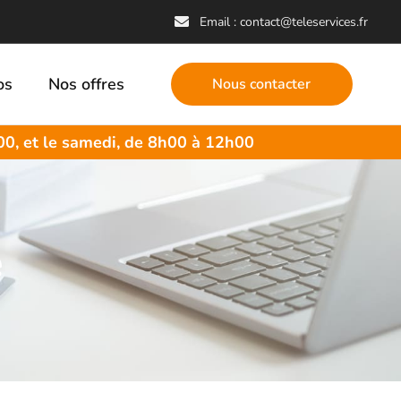
Email : contact@teleservices.fr
os
Nos offres
Nous contacter
00, et le samedi, de 8h00 à 12h00
e